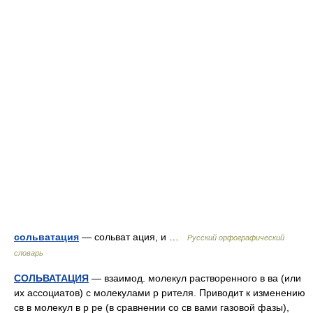
сольватация
— сольват ация, и …
Русский орфографический
словарь
СОЛЬВАТАЦИЯ
— взаимод. молекул растворенного в ва (или
их ассоциатов) с молекулами р рителя. Приводит к изменению
св в молекул в р ре (в сравнении со св вами газовой фазы),