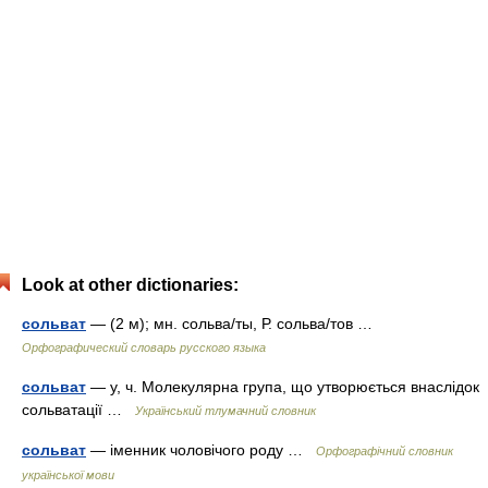
Look at other dictionaries:
сольват
— (2 м); мн. сольва/ты, Р. сольва/тов …
Орфографический словарь русского языка
сольват
— у, ч. Молекулярна група, що утворюється внаслідок
сольватації …
Український тлумачний словник
сольват
— іменник чоловічого роду …
Орфографічний словник
української мови