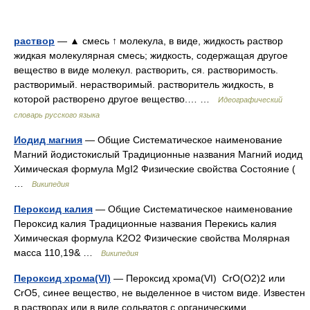
раствор
— ▲ смесь ↑ молекула, в виде, жидкость раствор
жидкая молекулярная смесь; жидкость, содержащая другое
вещество в виде молекул. растворить, ся. растворимость.
растворимый. нерастворимый. растворитель жидкость, в
которой растворено другое вещество.… …
Идеографический
словарь русского языка
Иодид магния
— Общие Систематическое наименование
Магний йодистокислый Традиционные названия Магний иодид
Химическая формула MgI2 Физические свойства Состояние (
…
Википедия
Пероксид калия
— Общие Систематическое наименование
Пероксид калия Традиционные названия Перекись калия
Химическая формула K2O2 Физические свойства Молярная
масса 110,19& …
Википедия
Пероксид хрома(VI)
— Пероксид хрома(VI) CrO(O2)2 или
CrO5, синее вещество, не выделенное в чистом виде. Известен
в растворах или в виде сольватов с органическими