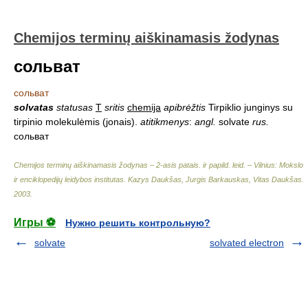
Chemijos terminų aiškinamasis žodynas
сольват
сольват
solvatas
statusas
T
sritis
chemija
apibrėžtis
Tirpiklio junginys su
tirpinio molekulėmis (jonais).
atitikmenys
:
angl.
solvate
rus.
сольват
Chemijos terminų aiškinamasis žodynas – 2-asis patais. ir papild. leid. – Vilnius: Mokslo
ir enciklopedijų leidybos institutas
.
Kazys Daukšas, Jurgis Barkauskas, Vitas Daukšas
.
2003
.
Игры ⚽
Нужно решить контрольную?
solvate
solvated electron