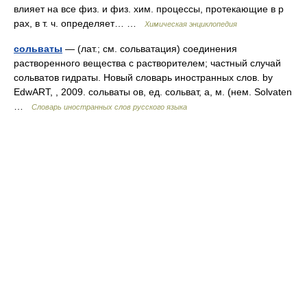
влияет на все физ. и физ. хим. процессы, протекающие в р
рах, в т. ч. определяет… …
Химическая энциклопедия
сольваты
— (лат.; см. сольватация) соединения
растворенного вещества с растворителем; частный случай
сольватов гидраты. Новый словарь иностранных слов. by
EdwART, , 2009. сольваты ов, ед. сольват, а, м. (нем. Solvaten
…
Словарь иностранных слов русского языка